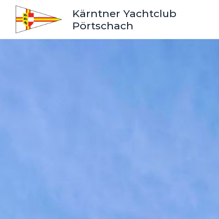
Kärntner Yachtclub
Pörtschach