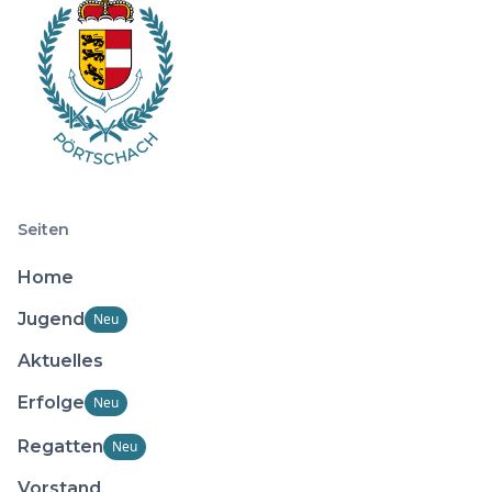
Seiten
Home
Jugend
Neu
Aktuelles
Erfolge
Neu
Regatten
Neu
Vorstand